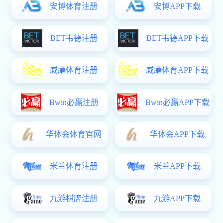
导对方中卫向后腰或边后卫分球，利用其长腿优势提
前封堵传球线路。这种“结构性压迫”能有效阻断塞内
加尔后场发起快速反击的链条，为挪威队边前卫前插
赢得宝贵的回位时间。数据显示，在过往的关键赛事
中，当索尔洛特维持场均12次以上的高位逼抢尝试
时，挪威队的场均失球数会显著下降。他如同一块磁
石，将对方的出球压力吸附在自己脚下，进而为整体
防线提供缓冲。因此，索尔洛特能否维持首发，首先
取决于他能否将这种压迫强度从开场第一分钟延续至
终场哨响。
然而，非洲球队天然的体能优势与爆发力，是对索尔
洛特压迫持续性的终极考验。塞内加尔的后防线多以
身体对抗见长，面对连续的逼抢，他们极有可能利用
身体护球与横向转移来消耗挪威锋线。此时，索尔洛