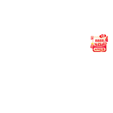
姆本巴代表刚果金迎战哥伦比亚防线指挥
在世界杯的舞台上，每一个细微的战术调整都可能
成为左右战局的关键...
2026-07-24