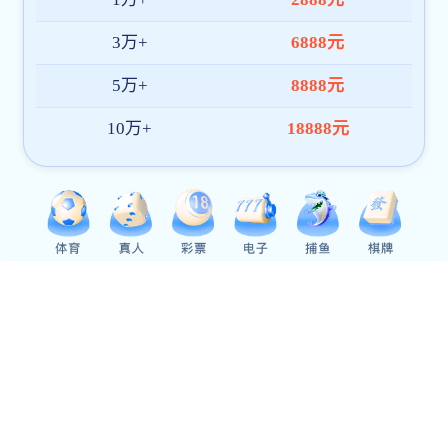
仅能压迫，更能在无球状态下迅速融入中场绞杀。他
必须频繁回撤至对手后腰与中后卫之间的真空地带，
利用身高优势进行一点球争顶，为厄德高等技术型中
场创造第二落点控制权。这种“压迫+回撤”的复合职
能，并非所有传统高中锋都能胜任。索尔洛特本赛季
在俱乐部的表现证明，他的跑动覆盖范围已经扩大至
边路，这让他能有效限制塞内加尔边后卫的插上助
攻。若他能在无球时成功将对手的进攻发动区域压制
在远离挪威禁区的位置，那么即便其射门数据不亮
眼，首发位置依然固若金汤。反之，若他无法兑现这
种战术牺牲精神，球队可能面临攻守失衡的风险。
最后，我们必须承认，世界杯的聚光灯下，心理因素
同样左右着压迫强度的稳定性。索尔洛特并非梅西或
姆巴佩那样的天赋型巨星，他的比赛气质更多源自于