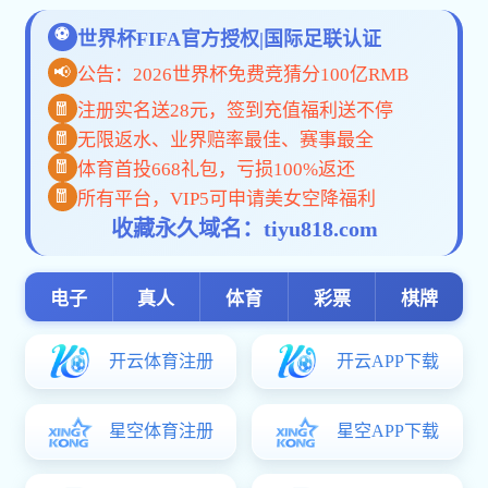
走势的关键。当北欧劲旅挪威队遭遇非洲雄狮塞内加
尔，锋线尖刀索尔洛特能否以其标志性的高强度压
迫，支撑起球队的攻防转换，从而锁定一个稳固的首
发席位？这不仅是主帅战术板上的疑问，更是球迷与
战术分析师津津乐道的焦点。本文将从压迫效率、体
能储备与对手战术三个维度，剖析索尔洛特在强强对
话中的生存法则。
索尔洛特的足球哲学，始终围绕着“跑动即威胁”的核
心展开。在挪威队近年来的战术体系中，这位身高超
过一米九的中锋并非常规意义上的“支点轰炸器”，而
更像是一台无休止运转的压迫机器。他对塞内加尔后
防线的干扰，绝非盲目冲刺。观察其比赛录像不难发
现，索尔洛特的压迫具有极强的针对性：他倾向于诱